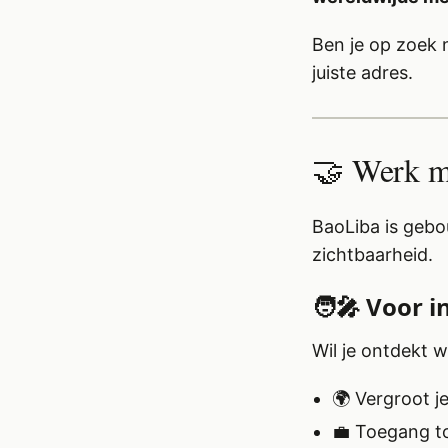
Ben je op zoek 
juiste adres.
🤝 Werk m
BaoLiba is ge
zichtbaarheid.
🧑‍🎤 Voor 
Wil je ontdekt 
🌍 Vergroot j
💼 Toegang t