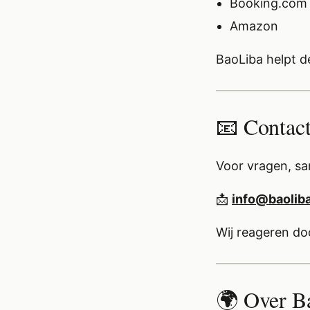
Booking.com
Amazon
BaoLiba helpt d
📧 Contac
Voor vragen, s
📩
info@baolib
Wij reageren d
🌍 Over B