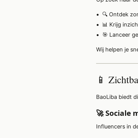
🔍 Ontdek zor
📊 Krijg inzi
🎯 Lanceer g
Wij helpen je s
📱 Zichtba
BaoLiba biedt d
🚀 Sociale
Influencers in d