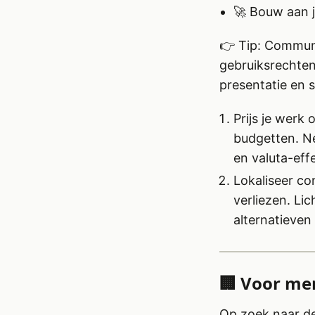
🚀 Bouw aan j
👉 Tip: Communi
gebruiksrechten,
presentatie en 
Prijs je werk
budgetten. Ne
en valuta-eff
Lokaliseer co
verliezen. Li
alternatieve
🏢 Voor me
Op zoek naar de