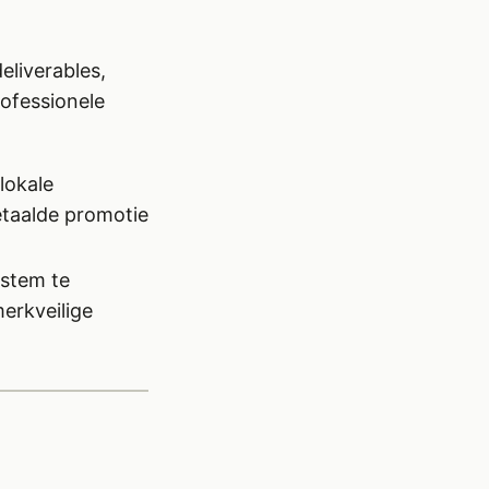
eliverables,
rofessionele
lokale
betaalde promotie
 stem te
merkveilige