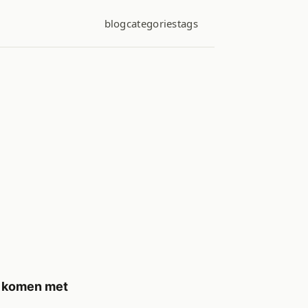
blog
categories
tags
t komen met