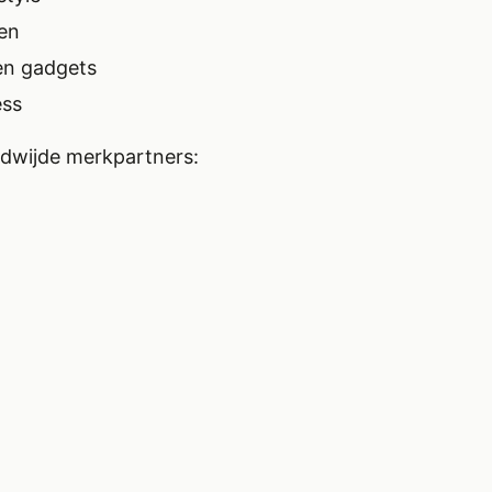
ken
en gadgets
ess
ldwijde merkpartners: