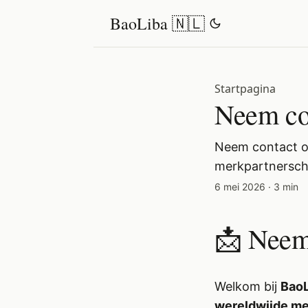
BaoLiba 🇳🇱
Startpagina
Neem co
Neem contact o
merkpartnersch
6 mei 2026
·
3 min
📩 Neem
Welkom bij
BaoL
wereldwijde mer