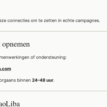
eze connecties om te zetten in echte campagnes.
t opnemen
amenwerkingen of ondersteuning:
a.com
oorgaans binnen
24–48 uur
.
aoLiba