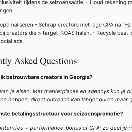
lusiviteit tijdens de seizoensactie. - Houd rekening 
ingen.
optimaliseren - Schrap creators met lage CPA na 1–2
ij creators die > target-ROAS halen. - Recycle bes
ocial ads.
ntly Asked Questions
 ik betrouwbare creators in Georgia?
 van je eisen. Met marketplaces en agencys kun je b
en hebben; direct outreach kan langer duren maar g
imste betalingsstructuur voor seizoenspromotie?
contentfee + performance-bonus of CPA; zo deel je ri