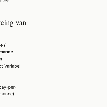
rcing van
te /
rmance
m
ot Variabel
pay-per-
rmance)