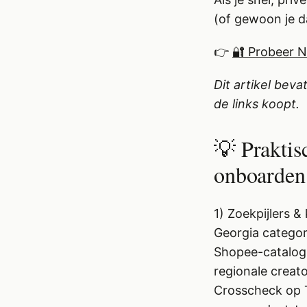
(of gewoon je d
👉
🔐 Probeer 
Dit artikel beva
de links koopt.
💡 Praktis
onboarden
1) Zoekpijlers 
Georgia categori
Shopee-catalogi.
regionale creat
Crosscheck op T