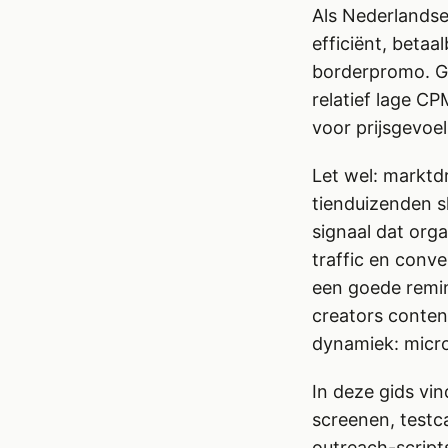
Als Nederlandse 
efficiënt, betaa
borderpromo. Ge
relatief lage C
voor prijsgevoe
Let wel: marktdr
tienduizenden s
signaal dat orga
traffic en conve
een goede remin
creators conten
dynamiek: micro
In deze gids vi
screenen, testc
outreach-script