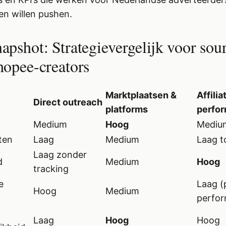
n willen pushen.
apshot: Strategievergelijk voor sou
hopee-creators
Marktplaatsen &
Affilia
Direct outreach
platforms
perfo
Medium
Hoog
Mediu
ten
Laag
Medium
Laag t
Laag zonder
d
Medium
Hoog
tracking
e
Laag (
Hoog
Medium
perfo
Laag
Hoog
Hoog