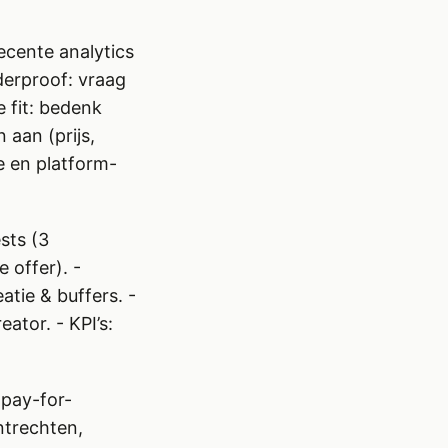
ecente analytics
derproof: vraag
e fit: bedenk
 aan (prijs,
e en platform-
sts (3
 offer). -
tie & buffers. -
ator. - KPI’s:
 pay-for-
ntrechten,