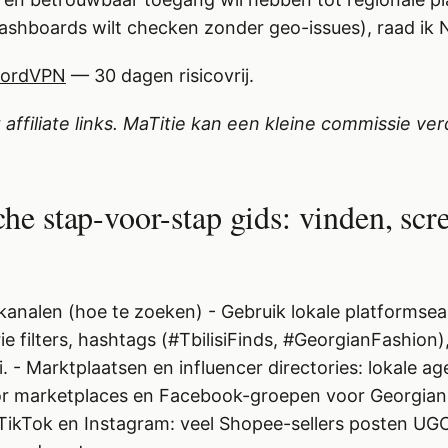
ashboards wilt checken zonder geo-issues), raad ik
NordVPN
— 30 dagen risicovrij.
t affiliate links. MaTitie kan een kleine commissie ver
che stap-voor-stap gids: vinden, scr
& kanalen (hoe te zoeken) - Gebruik lokale platformse
e filters, hashtags (#TbilisiFinds, #GeorgianFashion),
 - Marktplaatsen en influencer directories: lokale ag
or marketplaces en Facebook-groepen voor Georgian 
ikTok en Instagram: veel Shopee-sellers posten UGC