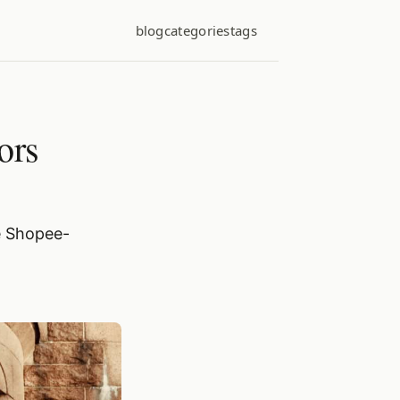
blog
categories
tags
ors
e Shopee-