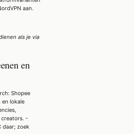
 NordVPN aan.
dienen als je via
eenen en
arch: Shopee
 en lokale
encies,
creators. -
 daar; zoek