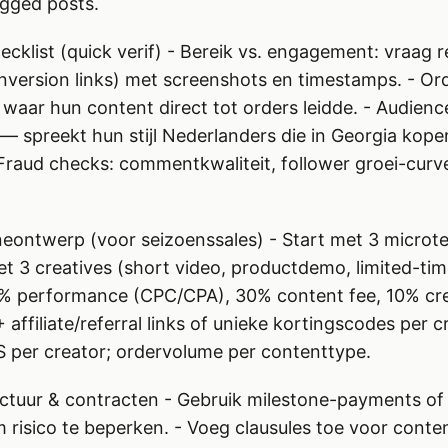
gged posts.
cklist (quick verif) - Bereik vs. engagement: vraag r
nversion links) met screenshots en timestamps. - Or
waar hun content direct tot orders leidde. - Audienc
 spreekt hun stijl Nederlanders die in Georgia kopen
- Fraud checks: commentkwaliteit, follower groei-curv
ontwerp (voor seizoenssales) - Start met 3 microte
et 3 creatives (short video, productdemo, limited-time
0% performance (CPC/CPA), 30% content fee, 10% crea
affiliate/referral links of unieke kortingscodes per cre
per creator; ordervolume per contenttype.
uctuur & contracten - Gebruik milestone-payments of
risico te beperken. - Voeg clausules toe voor conte