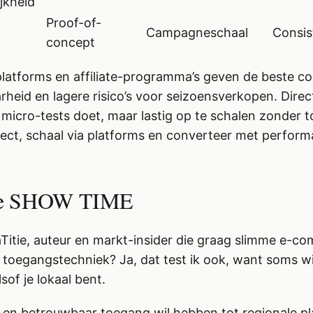
jkheid
Proof-of-
Campagneschaal
Consis
concept
latforms en affiliate-programma’s geven de beste c
rheid en lagere risico’s voor seizoensverkopen. Direc
 micro-tests doet, maar lastig op te schalen zonder t
rect, schaal via platforms en converteer met performa
ie SHOW TIME
Titie, auteur en markt-insider die graag slimme e-
toegangstechniek? Ja, dat test ik ook, want soms wil
sof je lokaal bent.
ivé en betrouwbaar toegang wil hebben tot regionale p