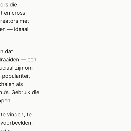
ors die
nt en cross-
creators met
ten — ideaal
en dat
draaiden — een
uciaal zijn om
-populariteit
chalen als
u’s. Gebruik die
open.
te vinden, te
 voorbeelden,
s die