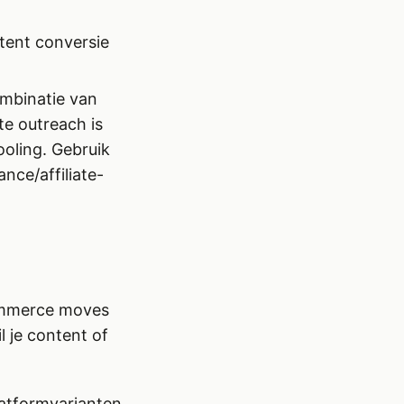
tent conversie
ombinatie van
te outreach is
ooling. Gebruik
nce/affiliate-
commerce moves
 je content of
latformvarianten