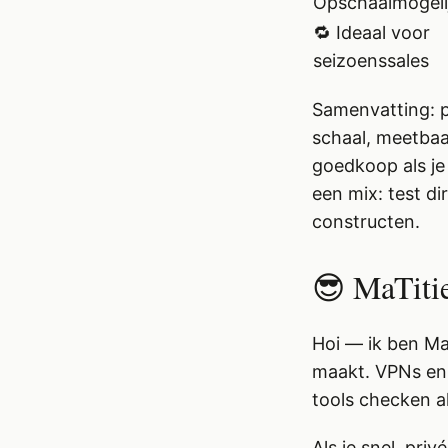
Opschaalmogeli
🔁 Ideaal voor
seizoenssales
Samenvatting: p
schaal, meetbaa
goedkoop als je
een mix: test di
constructen.
😎 MaTit
Hoi — ik ben Ma
maakt. VPNs en 
tools checken al
Als je snel, pr