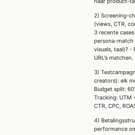
naar product-ta
2) Screening-che
(views, CTR, co
3 recente cases 
persona-match —
visuals, taal)? 
URL’s matchen.
3) Testcampagne
creators): elk m
Budget split: 6
Tracking: UTM + 
CTR, CPC, ROAS 
4) Betalingsstr
performance om 