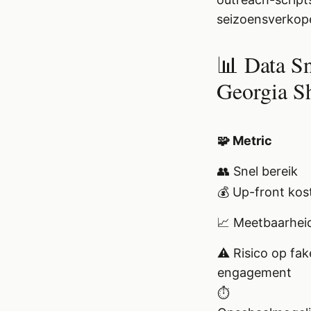
seizoensverkope
📊 Data Sn
Georgia S
🧩 Metric
👥 Snel bereik
💰 Up-front kos
📈 Meetbaarhei
⚠️ Risico op fak
engagement
⏱️