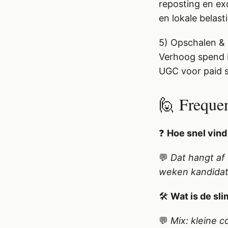
reposting en exc
en lokale belast
5) Opschalen & 
Verhoog spend b
UGC voor paid s
🙋 Freque
❓
Hoe snel vind
💬
Dat hangt af
weken kandidat
🛠️
Wat is de sl
💬
Mix: kleine 