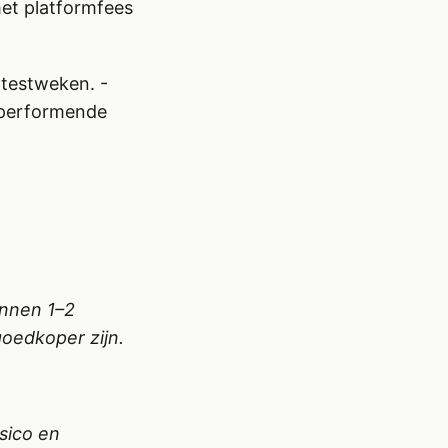
met platformfees
 testweken. -
t-performende
innen 1–2
oedkoper zijn.
sico en