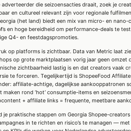
adverteerder die seizoensacties draait, zoek je creat
lbaar en cultureel relevant zijn voor regionale fulfilme
orgia (het land) biedt een mix van micro- en nano-
PM’s en hoge bereidheid om performance-deals te tes
lige Q4- en feestdagspromoties.
uk op platforms is zichtbaar. Data van Metric laat zi
hops op grote marktplaatsen vorig jaar geen omzet 
nische zichtbaarheid lastig is en dat creators vaak cr
rsie te forceren. Tegelijkertijd is ShopeeFood Affiliate
der: affiliate-achtige, dagelijkse aankooppatronen s
t maken rond ‘hot’ consumptie-items en seizoensmen
content + affiliate links = frequente, meetbare aank
nd je praktische stappen om Georgia Shopee-creators 
ampagnes in te richten en risico’s te managen — met
s en KPI’s die werken voor Nederlandse adverteerder