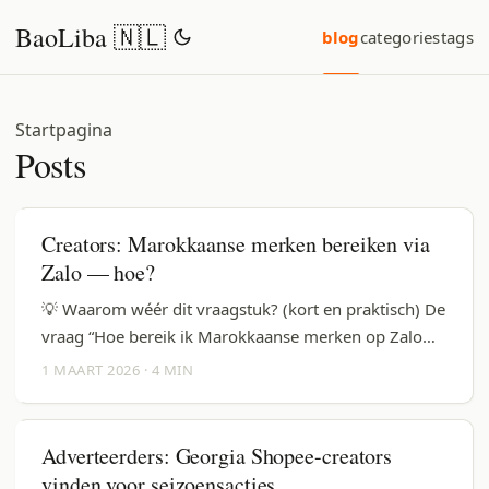
BaoLiba 🇳🇱
blog
categories
tags
Startpagina
Posts
Creators: Marokkaanse merken bereiken via
Zalo — hoe?
💡 Waarom wéér dit vraagstuk? (kort en praktisch) De
vraag “Hoe bereik ik Marokkaanse merken op Zalo
om fitnessapparatuur te reviewen?” komt van creators
1 MAART 2026
·
4 MIN
die cross-border deals willen scoren, maar vastlopen
op platformkeuze en lokale communicatie. Kort
antwoord: Zalo is géén Marokkaanse standaard — dat
Adverteerders: Georgia Shopee-creators
maakt directe outreach via Zalo zelden effectief. Deze
vinden voor seizoensacties