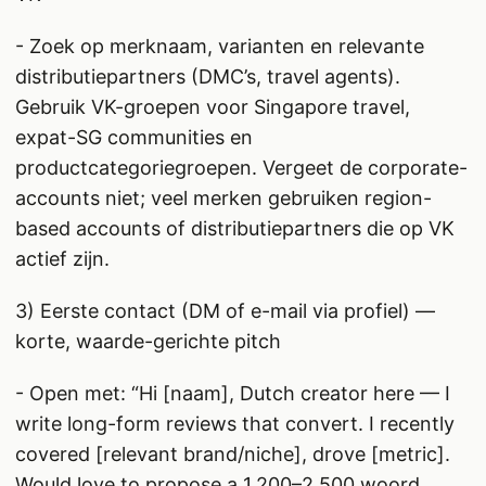
- Zoek op merknaam, varianten en relevante
distributiepartners (DMC’s, travel agents).
Gebruik VK-groepen voor Singapore travel,
expat-SG communities en
productcategoriegroepen. Vergeet de corporate-
accounts niet; veel merken gebruiken region-
based accounts of distributiepartners die op VK
actief zijn.
3) Eerste contact (DM of e-mail via profiel) —
korte, waarde-gerichte pitch
- Open met: “Hi [naam], Dutch creator here — I
write long-form reviews that convert. I recently
covered [relevant brand/niche], drove [metric].
Would love to propose a 1.200–2.500 woord