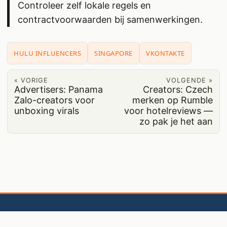
Controleer zelf lokale regels en
contractvoorwaarden bij samenwerkingen.
HULU INFLUENCERS
SINGAPORE
VKONTAKTE
« VORIGE
VOLGENDE »
Advertisers: Panama
Creators: Czech
Zalo-creators voor
merken op Rumble
unboxing virals
voor hotelreviews —
zo pak je het aan
© 2026
BaoLiba 🇳🇱
·
Over ons
·
Neem contact met ons op
·