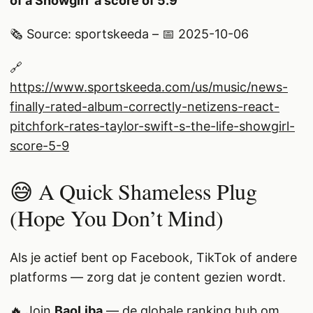
of a Showgirl’ a score of 5.9
🗞️ Source: sportskeeda – 📅 2025-10-06
🔗
https://www.sportskeeda.com/us/music/news-
finally-rated-album-correctly-netizens-react-
pitchfork-rates-taylor-swift-s-the-life-showgirl-
score-5-9
😅 A Quick Shameless Plug
(Hope You Don’t Mind)
Als je actief bent op Facebook, TikTok of andere
platforms — zorg dat je content gezien wordt.
🔥 Join
BaoLiba
— de globale ranking hub om