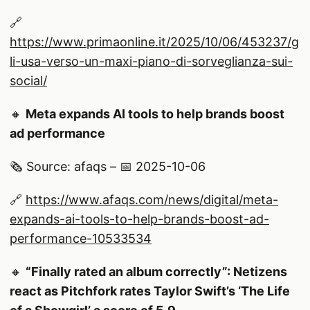
🔗
https://www.primaonline.it/2025/10/06/453237/g
li-usa-verso-un-maxi-piano-di-sorveglianza-sui-
social/
🔸
Meta expands AI tools to help brands boost
ad performance
🗞️ Source: afaqs – 📅 2025-10-06
🔗
https://www.afaqs.com/news/digital/meta-
expands-ai-tools-to-help-brands-boost-ad-
performance-10533534
🔸
“Finally rated an album correctly”: Netizens
react as Pitchfork rates Taylor Swift’s ‘The Life