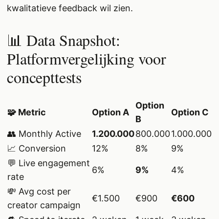
kwalitatieve feedback wil zien.
📊 Data Snapshot:
Platformvergelijking voor
concepttests
Option
🧩 Metric
Option A
Option C
B
👥 Monthly Active
1.200.000
800.000
1.000.000
📈 Conversion
12%
8%
9%
💬 Live engagement
6%
9%
4%
rate
💸 Avg cost per
€1.500
€900
€600
creator campaign