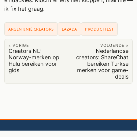
eindadvies. Mocht er iets niet kloppen, mail me —
ik fix het graag.
ARGENTINIË CREATORS
LAZADA
PRODUCTTEST
« VORIGE
VOLGENDE »
Creators NL:
Nederlandse
Norway-merken op
creators: ShareChat
Hulu bereiken voor
bereiken Turkse
gids
merken voor game-
deals
© 2026
BaoLiba 🇳🇱
·
Over ons
·
Neem contact met ons op
·