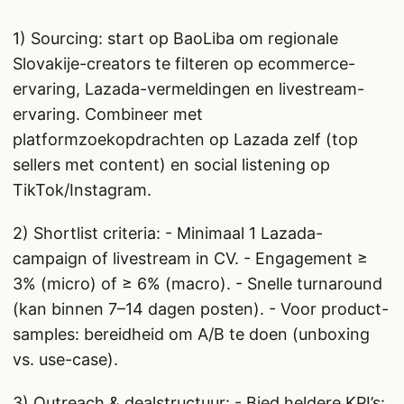
1) Sourcing: start op BaoLiba om regionale
Slovakije-creators te filteren op ecommerce-
ervaring, Lazada-vermeldingen en livestream-
ervaring. Combineer met
platformzoekopdrachten op Lazada zelf (top
sellers met content) en social listening op
TikTok/Instagram.
2) Shortlist criteria: - Minimaal 1 Lazada-
campaign of livestream in CV. - Engagement ≥
3% (micro) of ≥ 6% (macro). - Snelle turnaround
(kan binnen 7–14 dagen posten). - Voor product-
samples: bereidheid om A/B te doen (unboxing
vs. use-case).
3) Outreach & dealstructuur: - Bied heldere KPI’s: