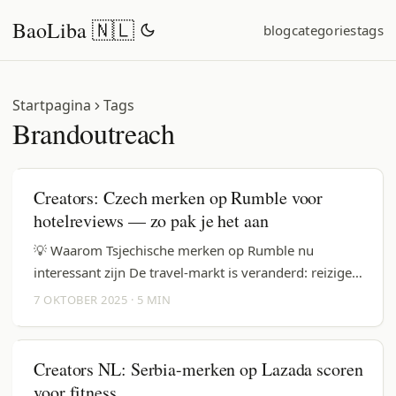
BaoLiba 🇳🇱
blog
categories
tags
Startpagina
Tags
Brandoutreach
Creators: Czech merken op Rumble voor
hotelreviews — zo pak je het aan
💡 Waarom Tsjechische merken op Rumble nu
interessant zijn De travel-markt is veranderd: reizigers
stapelen kortere trips op of kiezen juist langere,
7 OKTOBER 2025
·
5 MIN
buiten de standaard plekken — waardoor hotels en
ketens hun marketingmix herzien en nieuwe kanalen
testen. Dat zie je terug in campagnes die gericht zijn
Creators NL: Serbia-merken op Lazada scoren
op specifieke steden en talen (referentie:
voor fitness