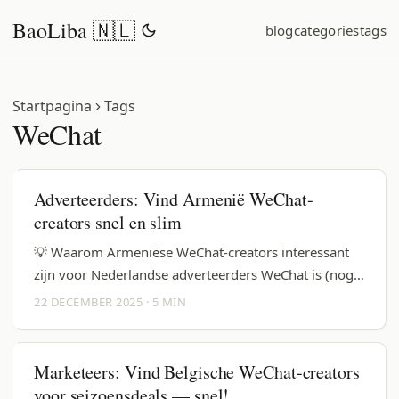
BaoLiba 🇳🇱
blog
categories
tags
Startpagina
Tags
WeChat
Adverteerders: Vind Armenië WeChat-
creators snel en slim
💡 Waarom Armeniëse WeChat-creators interessant
zijn voor Nederlandse adverteerders WeChat is (nog
steeds) een krachtig ecosysteem voor content,
22 DECEMBER 2025
·
5 MIN
communities en commerce — en ja, je kunt er buiten
China creatieve samenwerkingen opzetten. Voor
Nederlandse merken die Armenië, de regio-armen of
Marketeers: Vind Belgische WeChat-creators
de Armeniëse diaspora willen bereiken is het vaak
voor seizoensdeals — snel!